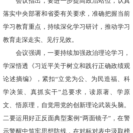
会议指出，要
进一步
提高政治站位，
认真
落实中央部署和省委有关要求，
准确把握当前
学习教育
重点，持续深化学习研讨，推动学习
教育走深走实、见行见效。
会议
强调
，
一
要
持续加强政治理论学习
，
学深悟透
《习近平关于树立和践行正确政绩观
论述摘编》
，
紧扣
“立党为公、为民造福、科
学决策、真抓实干”总要求，读原著、学原
文、悟原理，自觉用党的创新理论武装头脑。
二要
运用好正反面典型案例
“两面镜子”，在警
示警醒中筑牢思想防线，在对标对表中汲取榜