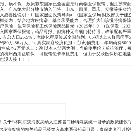
药可报、病不保，政策割裂国家已全覆盖治疗药物医保报销，但江苏未配
入、广东绝大部分地市纳入门特、山东、四川、重庆、安徽等多省
必要性说明：1. 国家层面政策导向a. 《国家医保局 财政部关于建
框架内，结合地方疾病谱、基金承受能力，合理扩大门诊慢特病保
医疗保险、生育保险和工伤保险药品目录（2025年）》（医保发〔20
国家医保报销，药品可报、但病种无专项门特待遇，政策配套严重缺失。
，占总人口25.5%，老龄化程度位居全国前列。65岁以上人群患病率5
万-86万人。b. 真实家庭经济负担：① 药物费用：年均药费8000–1
等隐性成本2万元以上；④ 以本人父亲为例，当前使用伦卡单抗治疗，
的杭州西湖益联保，可报销伦卡单抗费用，但由于父亲医保所在地
也没人接！！！
！关于“将阿尔茨海默病纳入江苏省门诊特殊病统一目录的政策建议
尔茨海默病的相关药品已经纳入基本医保药品目录，参保患者可以按