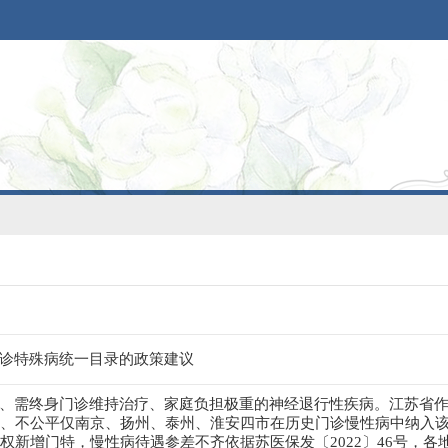
诊特殊病统一目录的政策建议
、需终身门诊维持治疗、家庭负担极重的神经退行性疾病。江苏省
统一、不公平仅南京、扬州、泰州、淮安四市在历史门诊慢性病中纳入
无权新增门特，慢性病待遇参差不齐依据苏医保发〔2022〕46号，