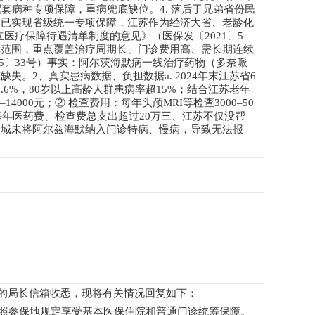
套病种专项保障，重病兜底缺位。4. 落后于兄弟省份民
均已实现省级统一专项保障，江苏作为经济大省、老龄化
立医疗保障待遇清单制度的意见》（医保发〔2021〕5
障范围，重点覆盖治疗周期长、门诊费用高、需长期连续
25〕33号）事实：阿尔茨海默病一线治疗药物（多奈哌
2、真实患病数据、负担数据a. 2024年末江苏省6
.6%，80岁以上高龄人群患病率超15%；结合江苏老年
4000元；② 检查费用：每年头颅MRI等检查3000–50
每年医药费、检查费总支出超过20万三、江苏不仅没帮
盐城未将阿尔兹海默纳入门诊特病、慢病，导致无法报
”的局长信箱收悉，现将有关情况回复如下：
照参保地规定享受基本医保住院和普通门诊统筹保障。