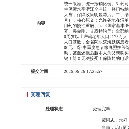
统一限额、统一报销比例。3. 
生保障水平浙江全省统一将门特纳
大省，保障政策明显滞后。二、纳入
号），核心原文：允许各地在清单
内容
用药的慢性重病。b. 《国家基本
齐、美金刚、甘露特钠等）全部纳入
0周岁以上户籍老年人口2175万人
人口基数，全省阿尔茨海默病患者约80
00元；③ 中重度患者家庭照护
助，甚至还拖后腿本人为父亲购买
销！简直无法接受！保障处的电话
提交时间
2026-06-26 17:25:57
受理回复
处理状态
处理完毕
谭同志，您好
当前，治疗阿