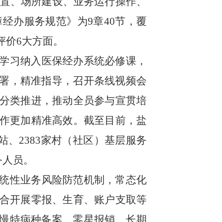
置、场所建设、业务运行操作、
障经办服务规范》为
9
章
40
节，覆
评价
6
大方面。
准学习纳入医保经办系统必修课，
部署，精准指导，召开条线视频会
分类推进，推动全员参与宣贯培
作更加精准高效。截至目前，盐
站、
2383
家村（社区）基层服务
务人员。
系统性业务风险防范机制，常态化
合开展零报、生育、账户支取等
诊慢特病种备案、零星报销、长期