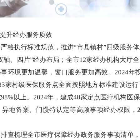
提升经办服务质效
。
严格执行标准规范，推进“市县镇村”四级服务
双轴、四片”经办布局；全市
12
家经办机构大厅全
办事环境更加温馨，窗口服务更加高效。
2024
年
83
家村级医保服务点全面按照地方标准建设运行
在
98
%
以上。
2024
年，建成
48
家定点医疗机构医保
、异地备案、门慢特认定等高频事项经办权限，
。
排查梳理全市医疗保障经办政务服务事项清单，