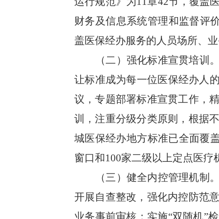
运行规范》为
11
章
42
节，覆盖
财务及信息系统管理和监督评
盖医保经办服务的人员场所、业
（二）强化标准宣贯培训
让标准成为每一位医保经办人的
议，专题部署标准宣贯工作，
训，注重分级分类原则，根据
城医保经办地方标准已全面覆
窗口和
100
家二级以上定点医疗
（三）健全内控管理机制
开展自查整改，强化内控防范
业务事前审核；实施“双随机”