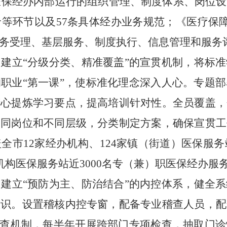
医保经办内部运行的组织管理、制度体系、岗位设
价等环节以及
57
条具体经办业务规范；《医疗保
务受理、基层服务、制度执行、信息管理和服务
。
建立“分级分类、精准覆盖”的宣贯机制，将标
职业“第一课”，使标准化理念深入人心。专题
精心提炼学习要点，提高培训针对性。全员覆盖，
不同岗位和不同层级，分类制定方案，确保宣贯工
盖全市
12
家经办机构、
124
家镇（街道）医保服务
机构医保服务站近
3000
名专（兼）职医保经办服
。
建立“预防为主、防治结合”的内控体系，健全
意识。设置稽核内控专窗，配备专业稽查人员，配
检查机制，每半年开展跨部门专项检查，抽取门