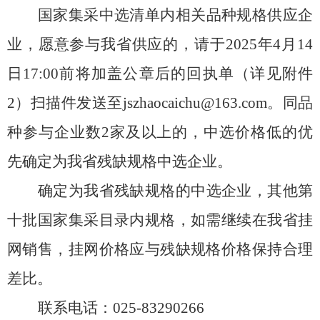
国家集采中选清单内相关品种规格供应企
业，愿意参与我省供应的，请于
2025
年
4
月
14
日
17:00
前将加盖公章后的回执单（详见附件
2
）扫描件发送至
jszhaocaichu@163.com
。同品
种参与企业数
2
家及以上的，中选价格低的优
先确定为我省残缺规格中选企业。
确定为我省残缺规格的中选企业，其他第
十批国家集采目录内规格，如需继续在我省挂
网销售，挂网价格应与残缺规格价格保持合理
差比。
联系电话：
025-83290266